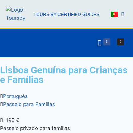
TOURS BY CERTIFIED GUIDES
NOSSOS 
PARCERIA AAL
Lisboa Genuína para Crianças
e Famílias
Português
Passeio para Famílias
195 €
Passeio privado para famílias