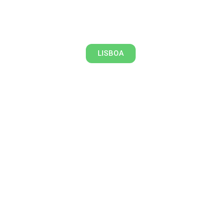
De Belém para o mundo
LISBOA
Um passeio pelo parque