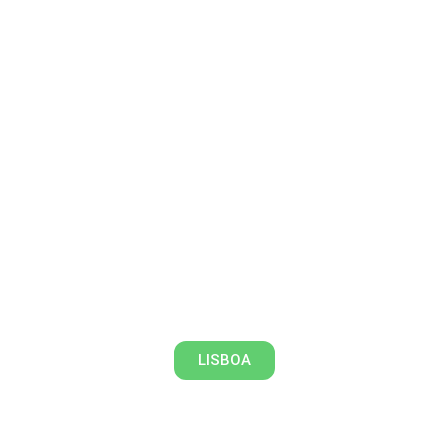
Lisboa entre Refugiados e
Espiões
LISBOA