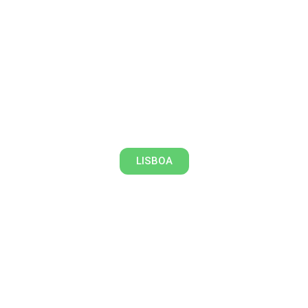
A Lisboa burguesa
LISBOA