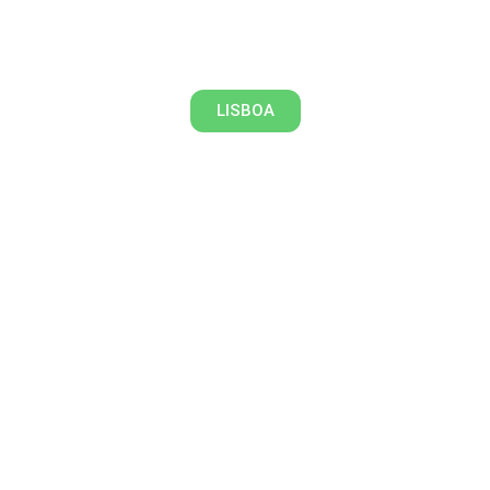
O Caminho das Estátuas
LISBOA
Parque das Nações, a antiga Expo
98