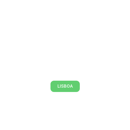
A Montanha mágica
LISBOA