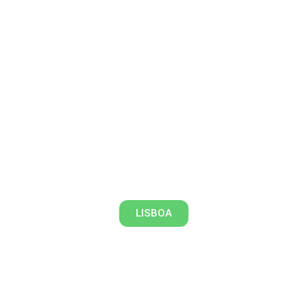
Lisboa Italiana XVIII-XIX (com
Música)
LISBOA