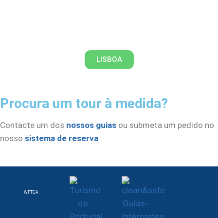
As árvores classificadas nos
jardins históricos de Lisboa
LISBOA
Procura um tour à medida?
Contacte um dos
nossos guias
ou submeta um pedido no
nosso
sistema de reserva
WFTGA