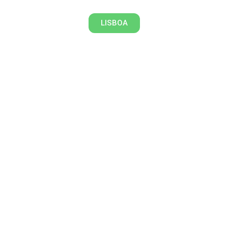
LISBOA
Belém e a herança da Exposição
do Mundo Português