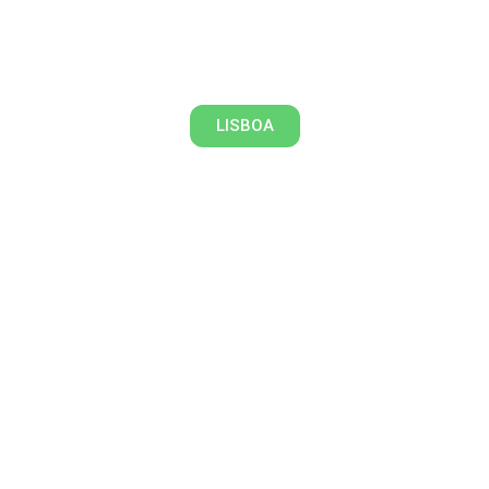
O Metro: Uma galeria de arte
subterrânea em Lisboa
LISBOA
Cultura e jardins românticos em
Sintra