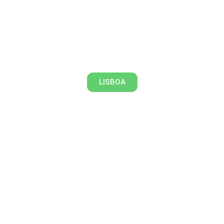
Lisboa à Espanhola!
LISBOA