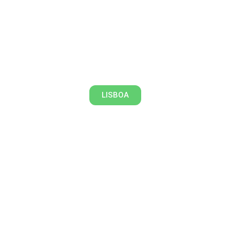
De volta ao passado – Lisboa
medieval
LISBOA