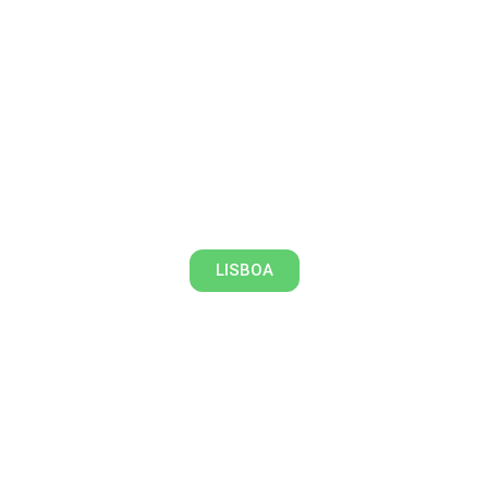
Viagem de 500 anos ao mundo
dos azulejos
LISBOA