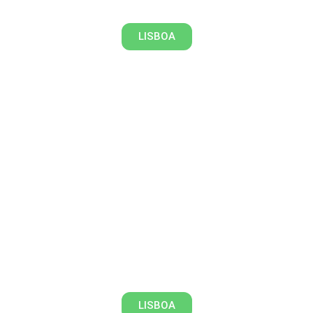
LISBOA
Para cima e para baixo das sete
colinas de Lisboa
LISBOA