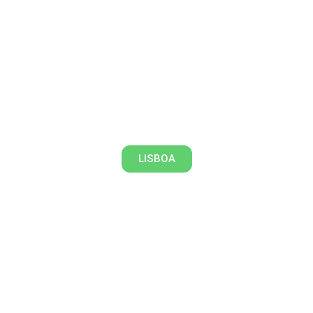
Crime e Castigo em Lisboa
LISBOA