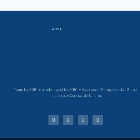
WFTGA
Tours by AGIC is a side project by AGIC – Associação Portuguesa dos Guias-
Intérpretes e Correios de Turismo