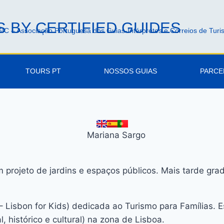
 BY CERTIFIED GUIDES
IC – Associação Portuguesa dos Guias-Intérpretes e Correios de Tur
TOURS PT
NOSSOS GUIAS
PARCE
em projeto de jardins e espaços públicos. Mais tarde g
– Lisbon for Kids) dedicada ao Turismo para Famílias. 
 histórico e cultural) na zona de Lisboa.