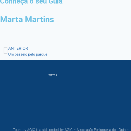
Conheça o seu Guia
Marta Martins
ANTERIOR
Um passeio pelo parque
WFTGA
Tours by AGIC is a side project by AGIC – Associação Portuguesa dos Guias-