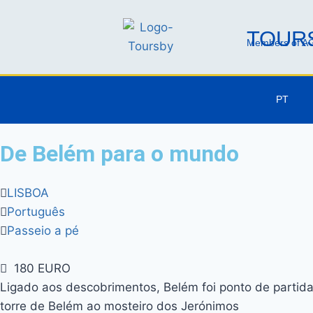
TOURS
Members of AG
PT
De Belém para o mundo
LISBOA
Português
Passeio a pé
180 EURO
Ligado aos descobrimentos, Belém foi ponto de partid
torre de Belém ao mosteiro dos Jerónimos