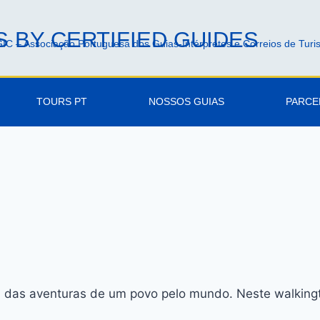
 BY CERTIFIED GUIDES
IC – Associação Portuguesa dos Guias-Intérpretes e Correios de Tur
TOURS PT
NOSSOS GUIAS
PARCE
a das aventuras de um povo pelo mundo. Neste walkingt