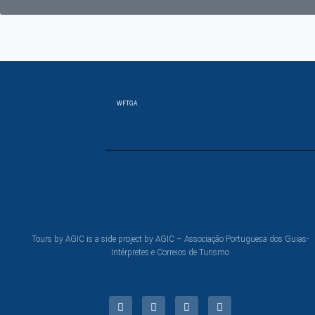
WFTGA
Tours by AGIC is a side project by AGIC – Associação Portuguesa dos Guias-
Intérpretes e Correios de Turismo