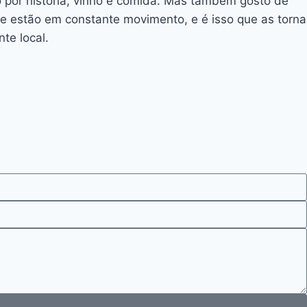
o por história, vinho e comida. Mas também gosto de
ue estão em constante movimento, e é isso que as torna
te local.