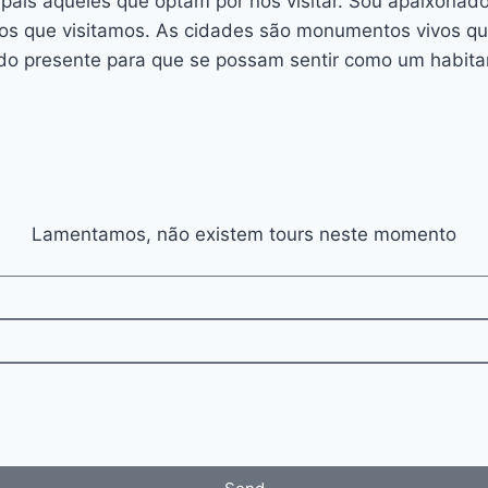
 país àqueles que optam por nos visitar. Sou apaixonad
ítios que visitamos. As cidades são monumentos vivos q
do presente para que se possam sentir como um habitan
Lamentamos, não existem tours neste momento