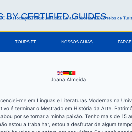
 BY CERTIFIED GUIDES
IC – Associação Portuguesa dos Guias-Intérpretes e Correios de Tur
TOURS PT
NOSSOS GUIAS
PARCE
icenciei-me em Línguas e Literaturas Modernas na Uni
tivo é terminar o Mestrado em História da Arte, Patrim
bou por se tornar a minha paixão. Tenho mais de 15 an
ão estou a trabalhar, estou a desfrutar de algum tempo