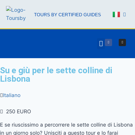
TOURS BY CERTIFIED GUIDES
NOSTRE G
Su e giù per le sette colline di
Lisbona
Italiano
250 EURO
E se riuscissimo a percorrere le sette colline di Lisbona
in un giorno solo? Unisciti a questo tour e lo farai