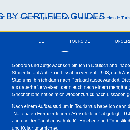
 BY CERTIFIED GUIDES
IC – Associação Portuguesa dos Guias-Intérpretes e Correios de Tur
DE
TOURS DE
UNSER
Geboren und aufgewachsen bin ich in Deutschland, habe
Studentin auf Anhieb in Lissabon verliebt. 1993, nach A
Studiums, bin ich dann nach Portugal ausgewandert. Dies
als dauerhaft erweisen, denn auch nach einem mehrjährig
Griechenland hat es mich wieder zurück nach Lissabon 
Nach einem Aufbaustudium in Tourismus habe ich dann d
„Nationalen Fremdenführerin/Reiseleiterin“ abgelegt. 10 
auch an der Fachhochschule für Hotellerie und Touristik
und Kultur unterrichtet.