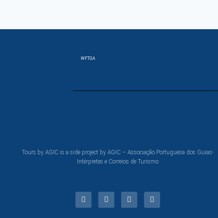
WFTGA
Tours by AGIC is a side project by AGIC – Associação Portuguesa dos Guias-
Intérpretes e Correios de Turismo