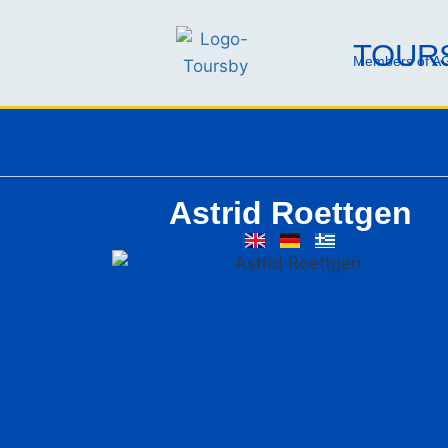
TOURS
Members of AG
Astrid Roettgen