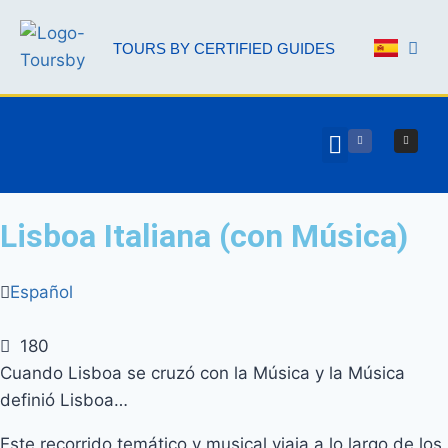
TOURS BY CERTIFIED GUIDES
NUESTROS 
CONTACTO ES
Lisboa Italiana (con Música)
Español
180
Cuando Lisboa se cruzó con la Música y la Música
definió Lisboa…
Este recorrido temático y musical viaja a lo largo de los