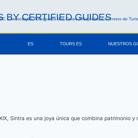
 BY CERTIFIED GUIDES
IC – Associação Portuguesa dos Guias-Intérpretes e Correios de Tur
ES
TOURS ES
NUESTROS G
o XIX, Sintra es una joya única que combina patrimonio y 