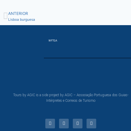
ANTERIOR
Lisboa burguesa
WFTGA
Tours by AGIC is a side project by AGIC – Associação Portuguesa dos Guias-
Intérpretes e Correios de Turismo