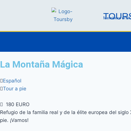
TOURS
Members of AG
La Montaña Mágica
Español
Tour a pie
180 EURO
Refugio de la familia real y de la élite europea del sigl
pie. ¡Vamos!